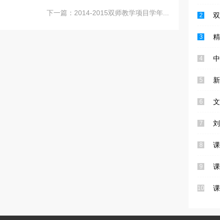
下一篇：
2014-2015双师教学项目学年...
双
2
精
3
中
4
新
5
文
6
刘
7
课
8
课
9
课
10